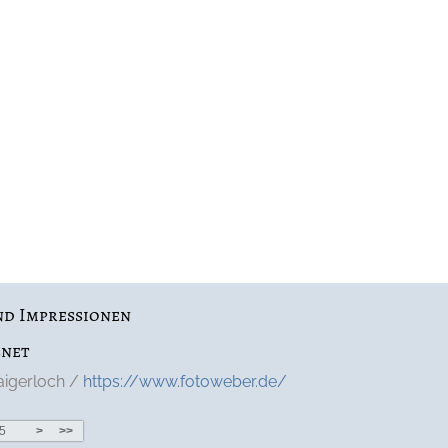
nd Impressionen 
net 
aigerloch / 
https://www.fotoweber.de/
5
>
>>