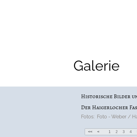
Galerie
Historische Bilder u
Der Haigerlocher Fas
Fotos:  Foto - Weber / H
<<
<
1
2
3
4